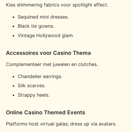
Kies shimmering fabrics voor spotlight effect.
Sequined mini dresses.
Black tie gowns.
Vintage Hollywood glam.
Accessoires voor Casino Thema
Complementeer met juwelen en clutches.
Chandelier earrings.
Silk scarves.
Strappy heels.
Online Casino Themed Events
Platforms host virtual galas; dress up via avatars.