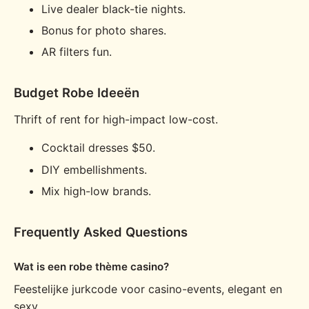
Live dealer black-tie nights.
Bonus for photo shares.
AR filters fun.
Budget Robe Ideeën
Thrift of rent for high-impact low-cost.
Cocktail dresses $50.
DIY embellishments.
Mix high-low brands.
Frequently Asked Questions
Wat is een robe thème casino?
Feestelijke jurkcode voor casino-events, elegant en
sexy.