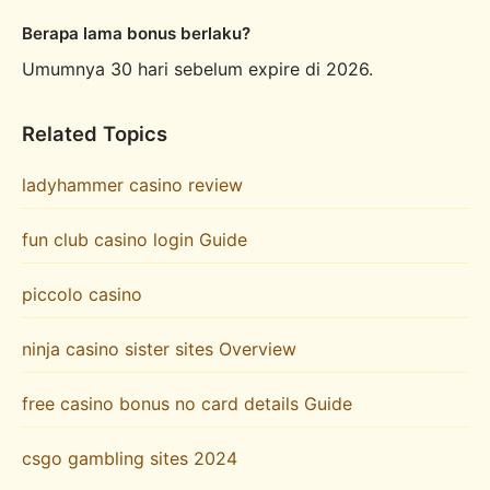
Berapa lama bonus berlaku?
Umumnya 30 hari sebelum expire di 2026.
Related Topics
ladyhammer casino review
fun club casino login Guide
piccolo casino
ninja casino sister sites Overview
free casino bonus no card details Guide
csgo gambling sites 2024