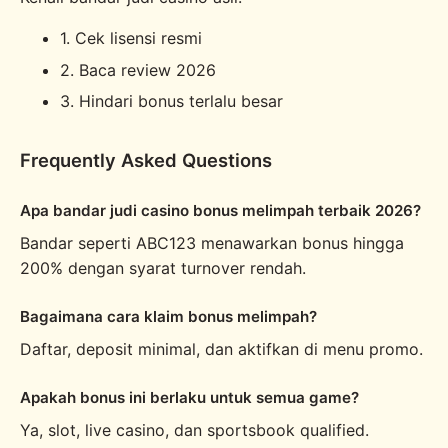
1. Cek lisensi resmi
2. Baca review 2026
3. Hindari bonus terlalu besar
Frequently Asked Questions
Apa bandar judi casino bonus melimpah terbaik 2026?
Bandar seperti ABC123 menawarkan bonus hingga
200% dengan syarat turnover rendah.
Bagaimana cara klaim bonus melimpah?
Daftar, deposit minimal, dan aktifkan di menu promo.
Apakah bonus ini berlaku untuk semua game?
Ya, slot, live casino, dan sportsbook qualified.