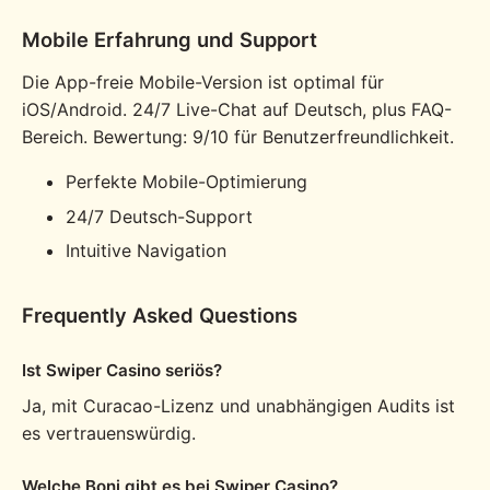
Mobile Erfahrung und Support
Die App-freie Mobile-Version ist optimal für
iOS/Android. 24/7 Live-Chat auf Deutsch, plus FAQ-
Bereich. Bewertung: 9/10 für Benutzerfreundlichkeit.
Perfekte Mobile-Optimierung
24/7 Deutsch-Support
Intuitive Navigation
Frequently Asked Questions
Ist Swiper Casino seriös?
Ja, mit Curacao-Lizenz und unabhängigen Audits ist
es vertrauenswürdig.
Welche Boni gibt es bei Swiper Casino?