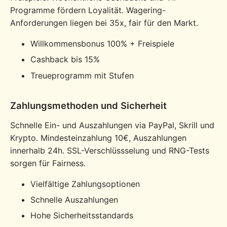
Programme fördern Loyalität. Wagering-
Anforderungen liegen bei 35x, fair für den Markt.
Willkommensbonus 100% + Freispiele
Cashback bis 15%
Treueprogramm mit Stufen
Zahlungsmethoden und Sicherheit
Schnelle Ein- und Auszahlungen via PayPal, Skrill und
Krypto. Mindesteinzahlung 10€, Auszahlungen
innerhalb 24h. SSL-Verschlüssselung und RNG-Tests
sorgen für Fairness.
Vielfältige Zahlungsoptionen
Schnelle Auszahlungen
Hohe Sicherheitsstandards