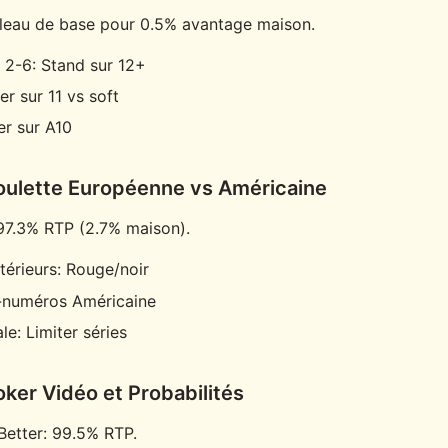
bleau de base pour 0.5% avantage maison.
r 2-6: Stand sur 12+
er sur 11 vs soft
er sur A10
oulette Européenne vs Américaine
97.3% RTP (2.7% maison).
térieurs: Rouge/noir
5-numéros Américaine
le: Limiter séries
oker Vidéo et Probabilités
Better: 99.5% RTP.