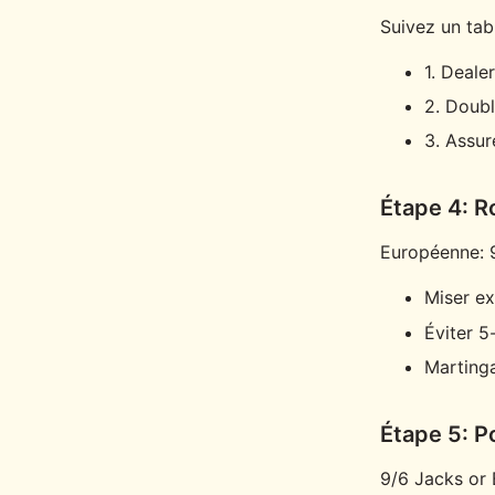
Suivez un ta
1. Deale
2. Doubl
3. Assur
Étape 4: R
Européenne: 
Miser ex
Éviter 
Martinga
Étape 5: P
9/6 Jacks or 