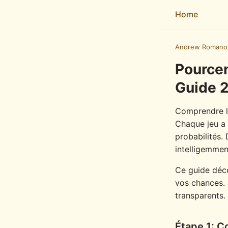
Home
Andrew Romano
Pource
Guide 
Comprendre l
Chaque jeu a 
probabilités.
intelligemmen
Ce guide déco
vos chances. 
transparents.
Étape 1: 