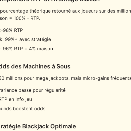
 pourcentage théorique retourné aux joueurs sur des million
son = 100% - RTP.
92-98% RTP
k: 99%+ avec stratégie
: 96% RTP = 4% maison
Odds des Machines à Sous
50 millions pour mega jackpots, mais micro-gains fréquents
variance basse pour régularité
 RTP en info jeu
ounds boostent odds
tratégie Blackjack Optimale