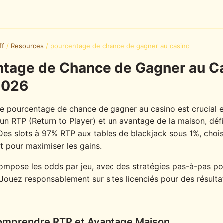
ff
/
Resources
/
pourcentage de chance de gagner au casino
ntage de Chance de Gagner au Ca
2026
e pourcentage de chance de gagner au casino est crucial 
un RTP (Return to Player) et un avantage de la maison, déf
 Des slots à 97% RTP aux tables de blackjack sous 1%, choi
t pour maximiser les gains.
mpose les odds par jeu, avec des stratégies pas-à-pas po
Jouez responsablement sur sites licenciés pour des résulta
Comprendre RTP et Avantage Maison