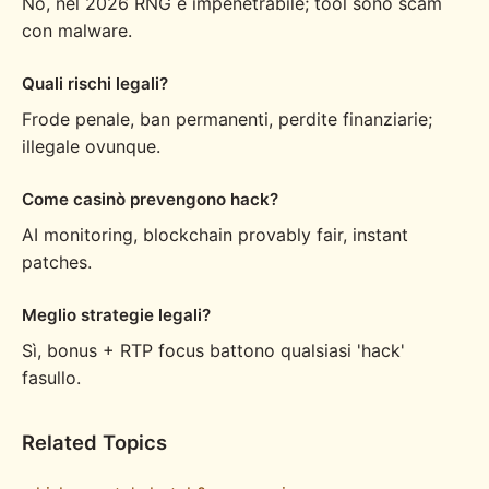
No, nel 2026 RNG è impenetrabile; tool sono scam
con malware.
Quali rischi legali?
Frode penale, ban permanenti, perdite finanziarie;
illegale ovunque.
Come casinò prevengono hack?
AI monitoring, blockchain provably fair, instant
patches.
Meglio strategie legali?
Sì, bonus + RTP focus battono qualsiasi 'hack'
fasullo.
Related Topics