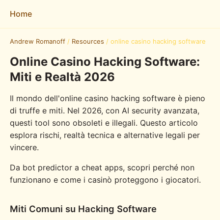
Home
Andrew Romanoff
/
Resources
/
online casino hacking software
Online Casino Hacking Software:
Miti e Realtà 2026
Il mondo dell'online casino hacking software è pieno
di truffe e miti. Nel 2026, con AI security avanzata,
questi tool sono obsoleti e illegali. Questo articolo
esplora rischi, realtà tecnica e alternative legali per
vincere.
Da bot predictor a cheat apps, scopri perché non
funzionano e come i casinò proteggono i giocatori.
Miti Comuni su Hacking Software