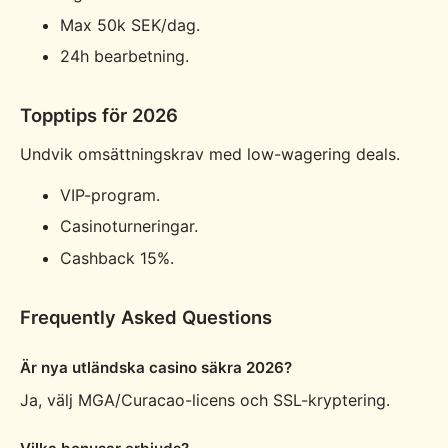
Max 50k SEK/dag.
24h bearbetning.
Topptips för 2026
Undvik omsättningskrav med low-wagering deals.
VIP-program.
Casinoturneringar.
Cashback 15%.
Frequently Asked Questions
Är nya utländska casino säkra 2026?
Ja, välj MGA/Curacao-licens och SSL-kryptering.