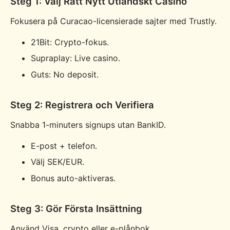
Steg 1: Välj Rätt Nytt Utländskt Casino
Fokusera på Curacao-licensierade sajter med Trustly.
21Bit: Crypto-fokus.
Supraplay: Live casino.
Guts: No deposit.
Steg 2: Registrera och Verifiera
Snabba 1-minuters signups utan BankID.
E-post + telefon.
Välj SEK/EUR.
Bonus auto-aktiveras.
Steg 3: Gör Första Insättning
Använd Visa, crypto eller e-plånbok.