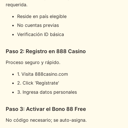
requerida.
Reside en país elegible
No cuentas previas
Verificación ID básica
Paso 2: Registro en 888 Casino
Proceso seguro y rápido.
1. Visita 888casino.com
2. Click 'Regístrate'
3. Ingresa datos personales
Paso 3: Activar el Bono 88 Free
No código necesario; se auto-asigna.