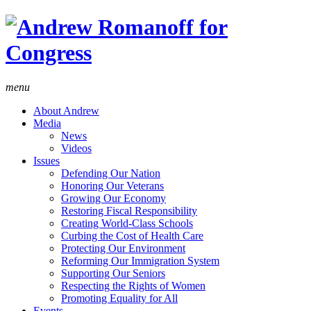
menu
About Andrew
Media
News
Videos
Issues
Defending Our Nation
Honoring Our Veterans
Growing Our Economy
Restoring Fiscal Responsibility
Creating World-Class Schools
Curbing the Cost of Health Care
Protecting Our Environment
Reforming Our Immigration System
Supporting Our Seniors
Respecting the Rights of Women
Promoting Equality for All
Events